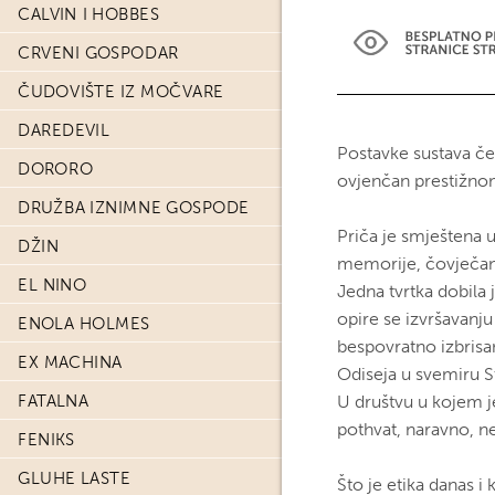
CALVIN I HOBBES
CRVENI GOSPODAR
ČUDOVIŠTE IZ MOČVARE
DAREDEVIL
Postavke sustava če
DORORO
ovjenčan prestižno
DRUŽBA IZNIMNE GOSPODE
Priča je smještena u
DŽIN
memorije, čovječans
EL NINO
Jedna tvrtka dobila 
opire se izvršavanju
ENOLA HOLMES
bespovratno izbrisan
EX MACHINA
Odiseja u svemiru St
FATALNA
U društvu u kojem j
pothvat, naravno, 
FENIKS
GLUHE LASTE
Što je etika danas i