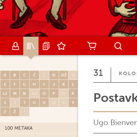
31
KOLO
A
B
C
Č
Ć
D
DŽ
Đ
E
F
G
H
I
J
K
L
Postavk
LJ
M
N
NJ
O
P
Q
R
S
Š
T
U
V
W
X
Y
Z
Ž
*
Ugo Bienve
100 METAKA