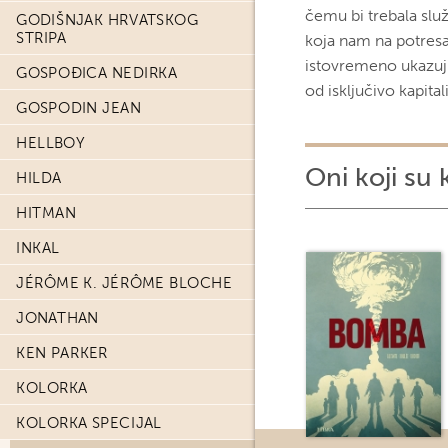
čemu bi trebala služ
GODIŠNJAK HRVATSKOG
STRIPA
koja nam na potresa
istovremeno ukazujuć
GOSPOĐICA NEDIRKA
od isključivo kapital
GOSPODIN JEAN
HELLBOY
Oni koji su 
HILDA
HITMAN
INKAL
JÉRÔME K. JÉRÔME BLOCHE
JONATHAN
KEN PARKER
KOLORKA
KOLORKA SPECIJAL