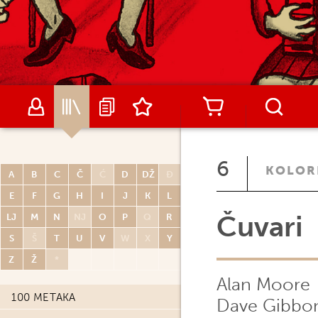
6
KOLOR
A
B
C
Č
Ć
D
DŽ
Đ
E
F
G
H
I
J
K
L
Čuvari
LJ
M
N
NJ
O
P
Q
R
S
Š
T
U
V
W
X
Y
Z
Ž
*
Alan Moore
100 METAKA
Dave Gibbo