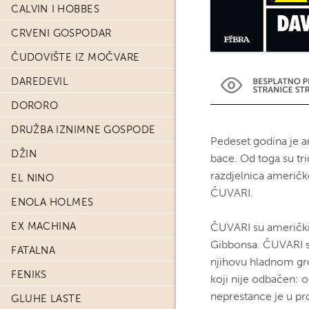
CALVIN I HOBBES
CRVENI GOSPODAR
ČUDOVIŠTE IZ MOČVARE
DAREDEVIL
DORORO
DRUŽBA IZNIMNE GOSPODE
Pedeset godina je am
DŽIN
bace. Od toga su tr
razdjelnica američkog
EL NINO
ČUVARI.
ENOLA HOLMES
EX MACHINA
ČUVARI su američki 
Gibbonsa. ČUVARI su
FATALNA
njihovu hladnom gro
FENIKS
koji nije odbačen: o
neprestance je u pr
GLUHE LASTE