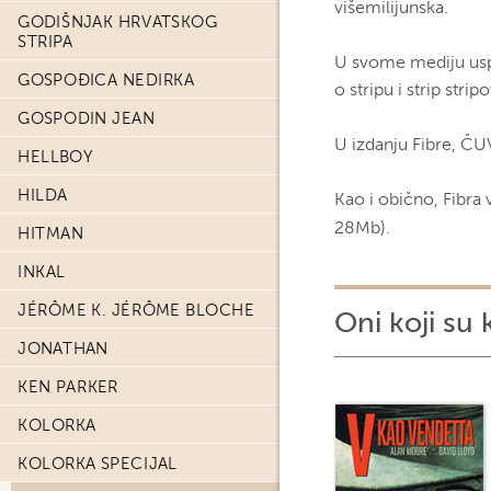
višemilijunska.
GODIŠNJAK HRVATSKOG
STRIPA
U svome mediju usp
GOSPOĐICA NEDIRKA
o stripu i strip stri
GOSPODIN JEAN
U izdanju Fibre, ČU
HELLBOY
HILDA
Kao i obično, Fibra
28Mb).
HITMAN
INKAL
JÉRÔME K. JÉRÔME BLOCHE
Oni koji su 
JONATHAN
KEN PARKER
KOLORKA
KOLORKA SPECIJAL