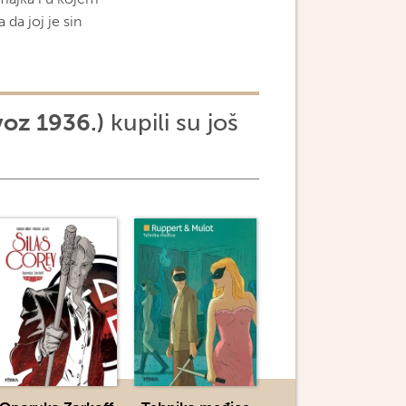
 da joj je sin
voz 1936.)
kupili su još