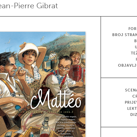
ean-Pierre Gibrat
FOR
BROJ STRA
TE
OBJAVL
SCEN
C
PRIJ
LEK
DI