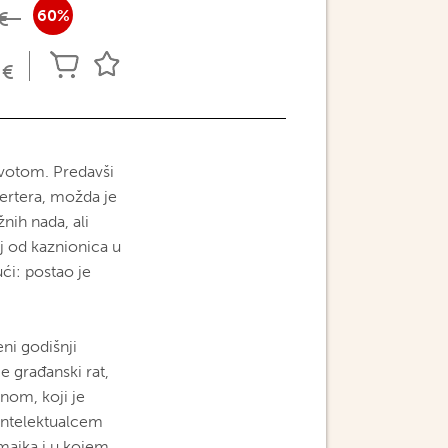
27
60%
€
€
ivotom. Predavši
zertera, možda je
žnih nada, ali
j od kaznionica u
ući: postao je
ni godišnji
e građanski rat,
inom, koji je
intelektualcem
majka i u kojem