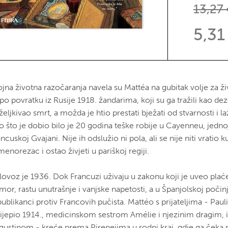
13,
5,31
ojna životna razočaranja navela su Mattéa na gubitak volje za ž
po povratku iz Rusije 1918. žandarima, koji su ga tražili kao de
željkivao smrt, a možda je htio prestati bježati od stvarnosti i la
o što je dobio bilo je 20 godina teške robije u Cayenneu, jedno
ncuskoj Gvajani. Nije ih odslužio ni pola, ali se nije niti vratio k
enorezac i ostao živjeti u pariškoj regiji.
lovoz je 1936. Dok Francuzi uživaju u zakonu koji je uveo plaće
or, rastu unutrašnje i vanjske napetosti, a u Španjolskoj počinj
ublikanci protiv Francovih pučista. Mattéo s prijateljima - Paul
lijepio 1914., medicinskom sestrom Amélie i njezinim dragim, 
gustinom - kreće prema Pirenejima u rodni kraj, gdje ga čeka 