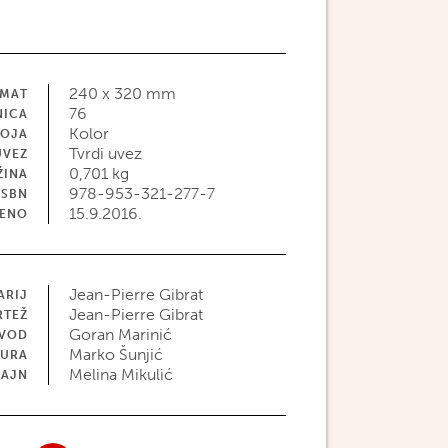
240 x 320 mm
MAT
76
NICA
Kolor
BOJA
Tvrdi uvez
UVEZ
0,701 kg
ŽINA
978-953-321-277-7
ISBN
15.9.2016.
JENO
Jean-Pierre Gibrat
ARIJ
Jean-Pierre Gibrat
RTEŽ
Goran Marinić
EVOD
Marko Šunjić
TURA
Melina Mikulić
ZAJN