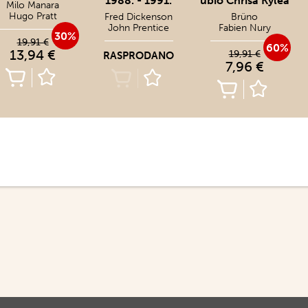
1988. - 1991.
ubio Chrisa Kylea
Milo Manara
Hugo Pratt
Fred Dickenson
Brüno
John Prentice
Fabien Nury
30%
19,91 €
60%
13,94 €
19,91 €
RASPRODANO
7,96 €