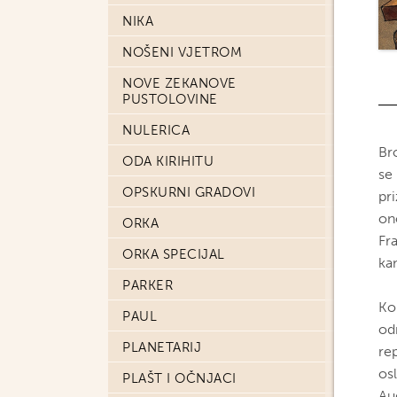
NIKA
NOŠENI VJETROM
NOVE ZEKANOVE
PUSTOLOVINE
NULERICA
Br
ODA KIRIHITU
se 
OPSKURNI GRADOVI
pri
on
ORKA
Fra
ORKA SPECIJAL
kam
PARKER
Ko
PAUL
odm
PLANETARIJ
rep
os
PLAŠT I OČNJACI
Au