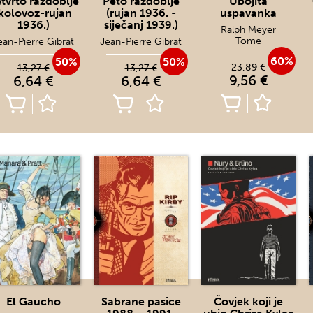
tvrto razdoblje
Peto razdoblje
Ubojita
kolovoz-rujan
(rujan 1936. -
uspavanka
1936.)
siječanj 1939.)
Ralph Meyer
Tome
ean-Pierre Gibrat
Jean-Pierre Gibrat
60%
50%
50%
23,89 €
13,27 €
13,27 €
9,56 €
6,64 €
6,64 €
El Gaucho
Sabrane pasice
Čovjek koji je