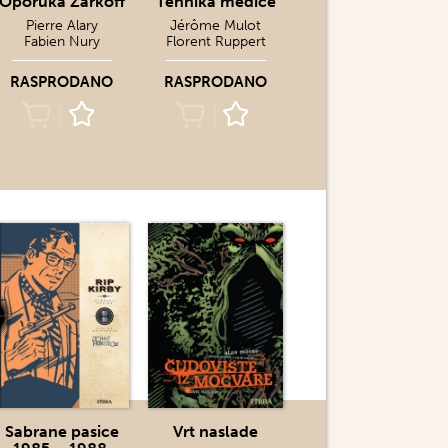
Oporuka Zarkoff
Tehnika međice
Pierre Alary
Jérôme Mulot
Fabien Nury
Florent Ruppert
RASPRODANO
RASPRODANO
Sabrane pasice
Vrt naslade