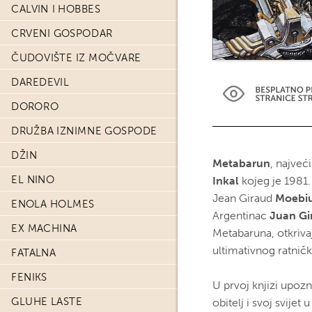
CALVIN I HOBBES
CRVENI GOSPODAR
ČUDOVIŠTE IZ MOČVARE
DAREDEVIL
DORORO
DRUŽBA IZNIMNE GOSPODE
DŽIN
Metabarun
, najveći
EL NINO
Inkal
kojeg je 1981.
Jean Giraud
Moebi
ENOLA HOLMES
Argentinac
Juan G
EX MACHINA
Metabaruna, otkriva
ultimativnog ratničk
FATALNA
FENIKS
U prvoj knjizi upo
GLUHE LASTE
obitelj i svoj svijet