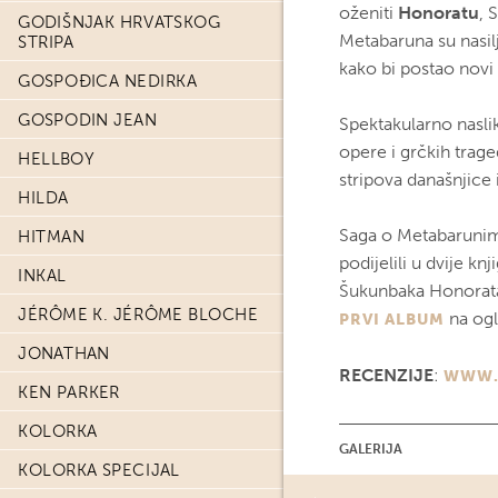
oženiti
Honoratu
, 
GODIŠNJAK HRVATSKOG
Metabaruna su nasilje
STRIPA
kako bi postao novi
GOSPOĐICA NEDIRKA
GOSPODIN JEAN
Spektakularno naslik
opere i grčkih trage
HELLBOY
stripova današnjice
HILDA
Saga o Metabarunima
HITMAN
podijelili u dvije k
INKAL
Šukunbaka Honorata,
JÉRÔME K. JÉRÔME BLOCHE
na ogl
PRVI ALBUM
JONATHAN
RECENZIJE
:
WWW.
KEN PARKER
KOLORKA
GALERIJA
KOLORKA SPECIJAL