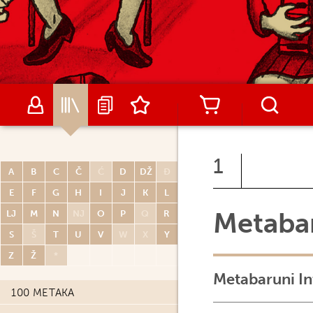
1
A
B
C
Č
Ć
D
DŽ
Đ
E
F
G
H
I
J
K
L
Metaba
LJ
M
N
NJ
O
P
Q
R
S
Š
T
U
V
W
X
Y
Z
Ž
*
Metabaruni In
100 METAKA