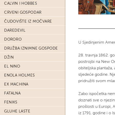
CALVIN I HOBBES
CRVENI GOSPODAR
ČUDOVIŠTE IZ MOČVARE
DAREDEVIL
DORORO
U Sjedinjenim Amer
DRUŽBA IZNIMNE GOSPODE
28. travnja 1862. go
DŽIN
postrojbi na New Or
EL NINO
obiteljska plantaža,
sljedeće godine. Nje
ENOLA HOLMES
pridružiti svom mla
EX MACHINA
FATALNA
Zabo ispočetka nema
doznati sve o njezin
FENIKS
prošlosti u Europi,
GLUHE LASTE
iz 1791. godine i o I