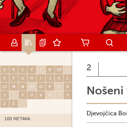
2
A
B
C
Č
Ć
D
DŽ
Đ
E
F
G
H
I
J
K
L
Nošeni
LJ
M
N
NJ
O
P
Q
R
S
Š
T
U
V
W
X
Y
Z
Ž
*
Djevojčica B
100 METAKA