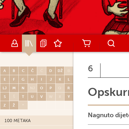
6
A
B
C
Č
Ć
D
DŽ
Đ
E
F
G
H
I
J
K
L
Opskurn
LJ
M
N
NJ
O
P
Q
R
S
Š
T
U
V
W
X
Y
Z
Ž
*
Nagnuto dijet
100 METAKA