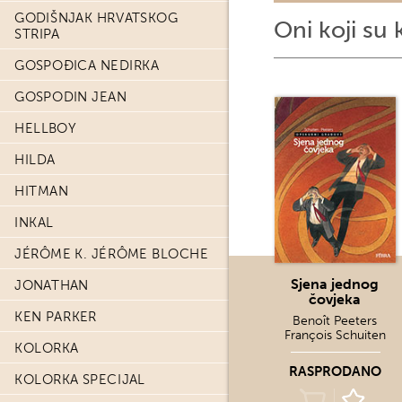
GODIŠNJAK HRVATSKOG
Oni koji su 
STRIPA
GOSPOĐICA NEDIRKA
GOSPODIN JEAN
HELLBOY
HILDA
HITMAN
INKAL
JÉRÔME K. JÉRÔME BLOCHE
Sjena jednog
JONATHAN
čovjeka
KEN PARKER
Benoît Peeters
François Schuiten
KOLORKA
RASPRODANO
KOLORKA SPECIJAL