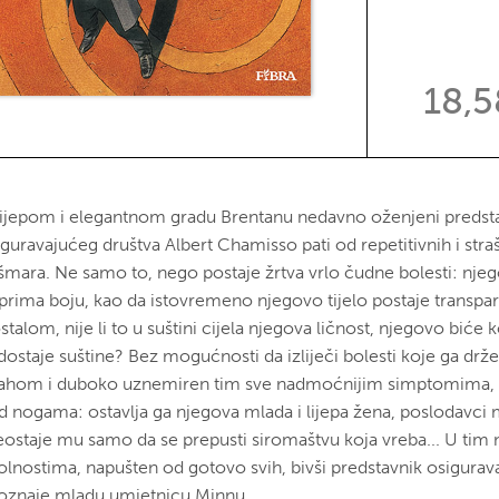
18,5
lijepom i elegantnom gradu Brentanu nedavno oženjeni predst
iguravajućeg društva Albert Chamisso pati od repetitivnih i st
šmara. Ne samo to, nego postaje žrtva vrlo čudne bolesti: njegov
prima boju, kao da istovremeno njegovo tijelo postaje transpar
talom, nije li to u suštini cijela njegova ličnost, njegovo biće
dostaje suštine? Bez mogućnosti da izliječi bolesti koje ga drže
rahom i duboko uznemiren tim sve nadmoćnijim simptomima, A
d nogama: ostavlja ga njegova mlada i lijepa žena, poslodavci 
eostaje mu samo da se prepusti siromaštvu koja vreba... U tim
olnostima, napušten od gotovo svih, bivši predstavnik osigurav
oznaje mladu umjetnicu Minnu...