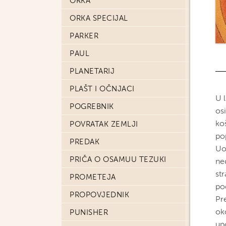
ORKA
ORKA SPECIJAL
PARKER
PAUL
PLANETARIJ
PLAŠT I OČNJACI
U 
POGREBNIK
os
ko
POVRATAK ZEMLJI
po
PREDAK
Uos
PRIČA O OSAMUU TEZUKI
ne
st
PROMETEJA
po
PROPOVJEDNIK
Pr
ok
PUNISHER
up