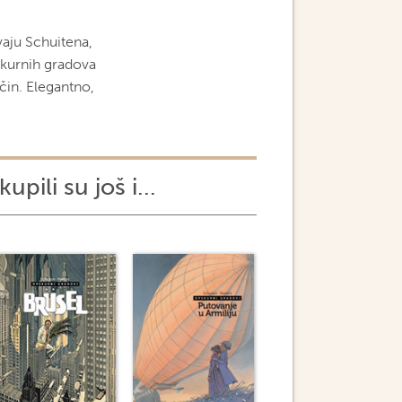
vaju Schuitena,
skurnih gradova
ačin. Elegantno,
kupili su još i...