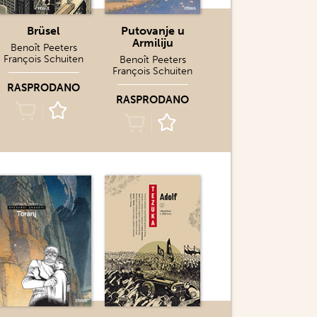
Brüsel
Putovanje u
Armiliju
Benoît Peeters
François Schuiten
Benoît Peeters
François Schuiten
RASPRODANO
RASPRODANO