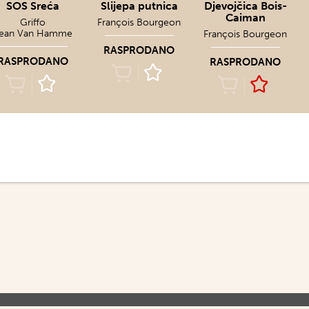
SOS Sreća
Slijepa putnica
Djevojčica Bois-
Caiman
Griffo
François Bourgeon
ean Van Hamme
François Bourgeon
RASPRODANO
RASPRODANO
RASPRODANO