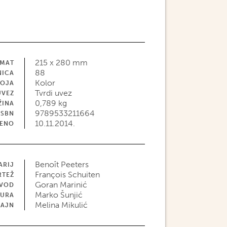
215 x 280 mm
MAT
88
NICA
Kolor
BOJA
Tvrdi uvez
UVEZ
0,789 kg
ŽINA
9789533211664
ISBN
10.11.2014.
JENO
Benoît Peeters
ARIJ
François Schuiten
RTEŽ
Goran Marinić
EVOD
Marko Šunjić
TURA
Melina Mikulić
ZAJN