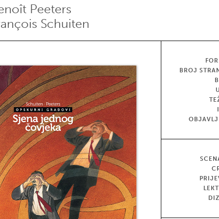
enoît Peeters
rançois Schuiten
FOR
BROJ STRA
TE
OBJAVL
SCEN
C
PRIJ
LEK
DI