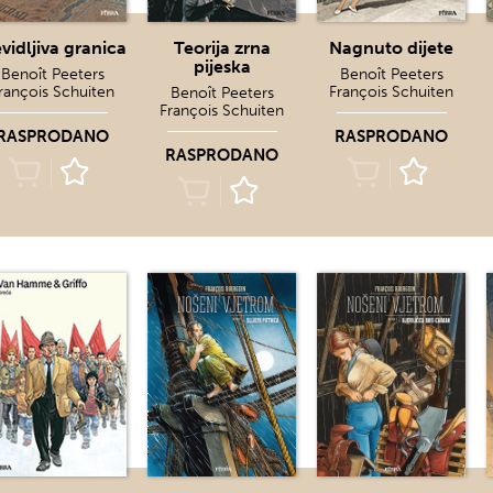
vidljiva granica
Teorija zrna
Nagnuto dijete
pijeska
Benoît Peeters
Benoît Peeters
rançois Schuiten
François Schuiten
Benoît Peeters
François Schuiten
RASPRODANO
RASPRODANO
RASPRODANO