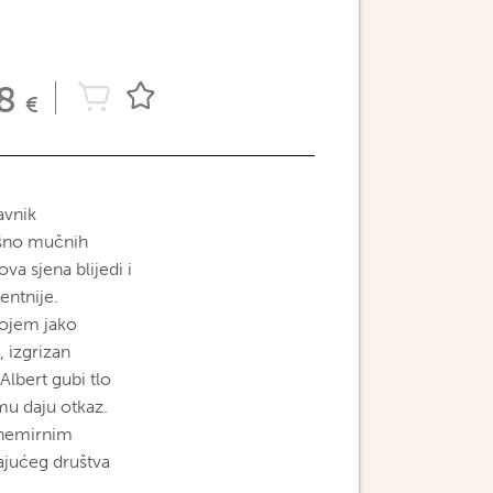
8
€
avnik
rašno mučnih
a sjena blijedi i
entnije.
 kojem jako
, izgrizan
lbert gubi tlo
mu daju otkaz.
 nemirnim
ajućeg društva