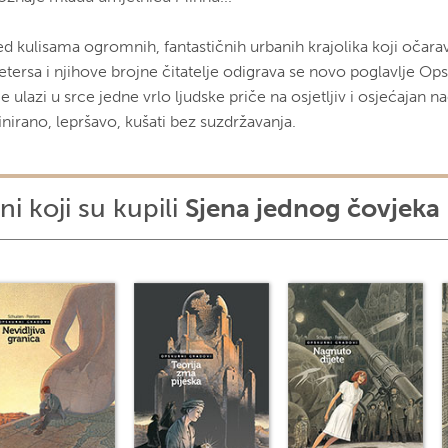
ed kulisama ogromnih, fantastičnih urbanih krajolika koji očara
etersa i njihove brojne čitatelje odigrava se novo poglavlje Op
e ulazi u srce jedne vrlo ljudske priče na osjetljiv i osjećajan n
inirano, lepršavo, kušati bez suzdržavanja.
ni koji su kupili
Sjena jednog čovjeka