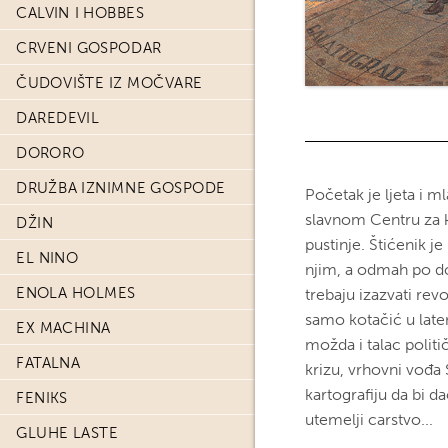
CALVIN I HOBBES
CRVENI GOSPODAR
ČUDOVIŠTE IZ MOČVARE
DAREDEVIL
DORORO
DRUŽBA IZNIMNE GOSPODE
Početak je ljeta i
slavnom Centru za k
DŽIN
pustinje. Štićenik je
EL NINO
njim, a odmah po do
ENOLA HOLMES
trebaju izazvati rev
samo kotačić u late
EX MACHINA
možda i talac polit
FATALNA
krizu, vrhovni vođa
kartografiju da bi 
FENIKS
utemelji carstvo...
GLUHE LASTE