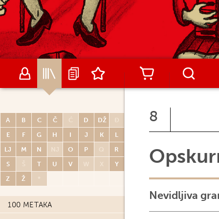
8
A
B
C
Č
Ć
D
DŽ
Đ
E
F
G
H
I
J
K
L
Opskurn
LJ
M
N
NJ
O
P
Q
R
S
Š
T
U
V
W
X
Y
Z
Ž
*
Nevidljiva gra
100 METAKA