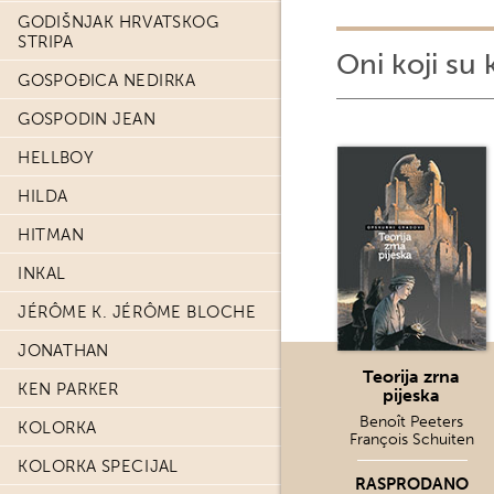
GODIŠNJAK HRVATSKOG
STRIPA
Oni koji su 
GOSPOĐICA NEDIRKA
GOSPODIN JEAN
HELLBOY
HILDA
HITMAN
INKAL
JÉRÔME K. JÉRÔME BLOCHE
JONATHAN
Teorija zrna
KEN PARKER
pijeska
Benoît Peeters
KOLORKA
François Schuiten
KOLORKA SPECIJAL
RASPRODANO