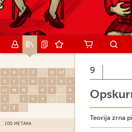
9
A
B
C
Č
Ć
D
DŽ
Đ
E
F
G
H
I
J
K
L
Opskurn
LJ
M
N
NJ
O
P
Q
R
S
Š
T
U
V
W
X
Y
Z
Ž
*
Teorija zrna p
100 METAKA