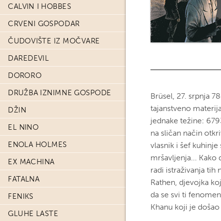
CALVIN I HOBBES
CRVENI GOSPODAR
ČUDOVIŠTE IZ MOČVARE
DAREDEVIL
DORORO
DRUŽBA IZNIMNE GOSPODE
Brüsel, 27. srpnja 7
tajanstveno materij
DŽIN
jednake težine: 6793
EL NINO
na sličan način otkr
ENOLA HOLMES
vlasnik i šef kuhinj
mršavljenja... Kako
EX MACHINA
radi istraživanja ti
FATALNA
Rathen, djevojka ko
da se svi ti fenome
FENIKS
Khanu koji je došao 
GLUHE LASTE