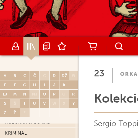
STRIPA
GOSPOĐICA NEDIRKA
GOSPODIN JEAN
HELLBOY
HILDA
HITMAN
INKAL
23
ORKA
A
B
C
Č
Ć
D
DŽ
Đ
JÉRÔME K. JÉRÔME BLOCHE
E
F
G
H
I
J
K
L
JONATHAN
Kolekc
LJ
M
N
NJ
O
P
Q
R
KEN PARKER
S
Š
T
U
V
W
X
Y
KOLORKA
Z
Ž
*
Sergio Topp
KOLORKA SPECIJAL
KRIMINAL