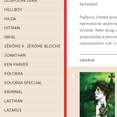
GOSPODIN JEAN
fantastike.
HELLBOY
Pažljiviji čitatelj 
HILDA
hermetične doktrine
HITMAN
ličnosti. Neki drugi
pripovjedača ekscent
INKAL
ravnodušnim čak i na
JÉRÔME K. JÉRÔME BLOCHE
JONATHAN
GALERIJA
KEN PARKER
KOLORKA
KOLORKA SPECIJAL
KRIMINAL
LASTMAN
LAZARUS