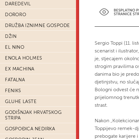
DAREDEVIL
DORORO
DRUŽBA IZNIMNE GOSPODE
DŽIN
Sergio Toppi (11. lis
EL NINO
scenarist i ilustrat
ENOLA HOLMES
je, stjecajem okoln
strogim pravilima 
EX MACHINA
danima bio je predod
FATALNA
djetinjstvu, no slu
Bologni odvest će 
FENIKS
prijelomnog trenutka
GLUHE LASTE
strast.
GODIŠNJAK HRVATSKOG
STRIPA
Nakon „Kolekcionara
Toppijevo remek-dj
GOSPOĐICA NEDIRKA
prebogate karijere 