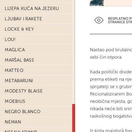
LIJEPA KUĆA NA JEZERU
LJUBAV I RAKETE
LOCKE & KEY
LOU!
Nastao pod brutaln
MAGLICA
sebi čin otpora.
MARŠAL BASS
MATTEO
Kada politički disid
prema etiketi na n
METABARUNI
sprijatelji se s gru
MODESTY BLAISE
fikcionaliziranim Bo
neobična mjesta, gd
MOEBIUS
nikada neće biti sni
NEGRO BLANCO
raskošnog bogatstv
NEMAN
Iz kista majstorā f