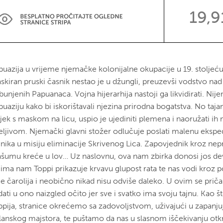
19,9
puazija u vrijeme njemačke kolonijalne okupacije u 19. stoljeć
skiran pruski časnik nestao je u džungli, preuzevši vodstvo na
unjenih Papuanaca. Vojna hijerarhija nastoji ga likvidirati. Nije
uaziju kako bi iskorištavali njezina prirodna bogatstva. No taja
ijek s maskom na licu, uspio je ujediniti plemena i naoružati i
reljivom. Njemački glavni stožer odlučuje poslati malenu eksped
jnika u misiju eliminacije Skrivenog Lica. Zapovjednik kroz nepr
ašumu kreće u lov… Uz naslovnu, ova nam zbirka donosi jos dev
ima nam Toppi prikazuje krvavu glupost rata te nas vodi kroz povi
je čarolija i neobično nikad nisu odviše daleko. U ovim se prič
ati u ono naizgled očito jer sve i svatko ima svoju tajnu. Kao š
ppija, stranice okrećemo sa zadovoljstvom, uživajući u zapanj
lanskog majstora, te puštamo da nas u slasnom iščekivanju otk