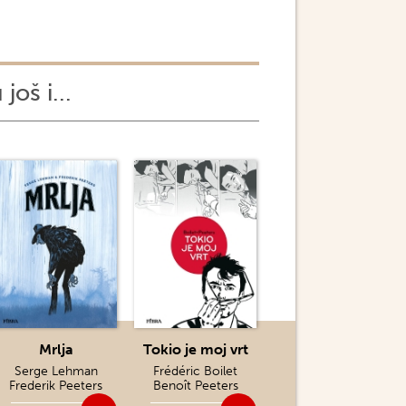
još i...
Mrlja
Tokio je moj vrt
Serge Lehman
Frédéric Boilet
Frederik Peeters
Benoît Peeters