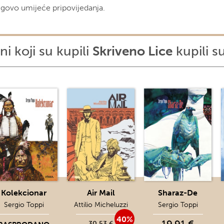
egovo umijeće pripovijedanja.
ni koji su kupili
Skriveno Lice
kupili su 
Kolekcionar
Air Mail
Sharaz-De
Sergio Toppi
Attilio Micheluzzi
Sergio Toppi
40%
30,53 €