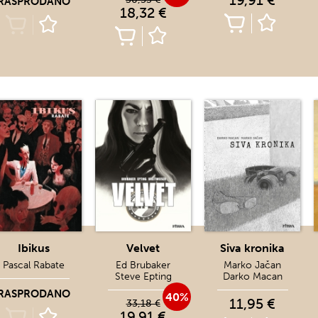
19,91 €
RASPRODANO
18,32 €
Ibikus
Velvet
Siva kronika
Pascal Rabate
Ed Brubaker
Marko Jačan
Steve Epting
Darko Macan
RASPRODANO
40%
11,95 €
33,18 €
19,91 €