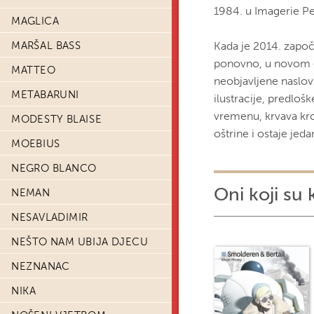
1984. u Imagerie Pel
MAGLICA
MARŠAL BASS
Kada je 2014. započ
ponovno, u novom o
MATTEO
neobjavljene naslov
METABARUNI
ilustracije, predloš
vremenu, krvava kr
MODESTY BLAISE
oštrine i ostaje jed
MOEBIUS
NEGRO BLANCO
Oni koji su 
NEMAN
NESAVLADIMIR
NEŠTO NAM UBIJA DJECU
NEZNANAC
NIKA