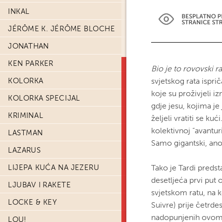
INKAL
JÉRÔME K. JÉRÔME BLOCHE
JONATHAN
KEN PARKER
Bio je to rovovski ra
KOLORKA
svjetskog rata ispri
koje su proživjeli iz
KOLORKA SPECIJAL
gdje jesu, kojima je 
KRIMINAL
željeli vratiti se ku
kolektivnoj “avantur
LASTMAN
Samo gigantski, ano
LAZARUS
LIJEPA KUĆA NA JEZERU
Tako je Tardi predst
desetljeća prvi put
LJUBAV I RAKETE
svjetskom ratu, na 
LOCKE & KEY
Suivre) prije četrde
nadopunjenih ovom 
LOU!