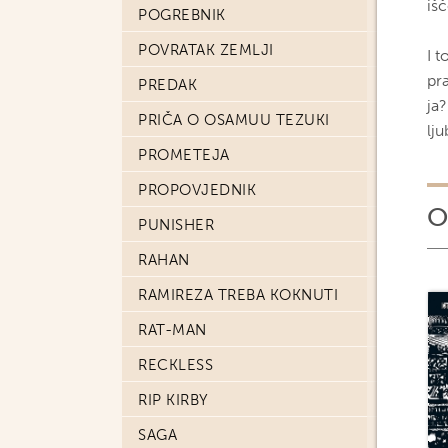
išč
POGREBNIK
POVRATAK ZEMLJI
I 
pra
PREDAK
ja
PRIČA O OSAMUU TEZUKI
lj
PROMETEJA
PROPOVJEDNIK
O
PUNISHER
RAHAN
RAMIREZA TREBA KOKNUTI
RAT-MAN
RECKLESS
RIP KIRBY
SAGA