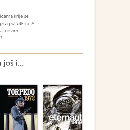
icama krije se
rvi put otkriti. A
ma, novim
a?
 još i...