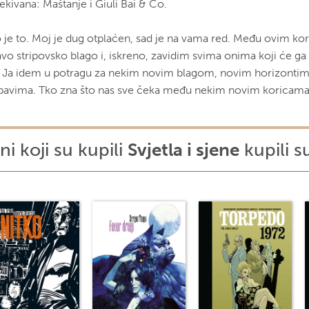
ekivana: Maštanje i Giuli Bai & Co.
to je to. Moj je dug otplaćen, sad je na vama red. Među ovim kor
vo stripovsko blago i, iskreno, zavidim svima onima koji će ga p
? Ja idem u potragu za nekim novim blagom, novim horizonti
ubavima. Tko zna što nas sve čeka među nekim novim koricam
ni koji su kupili
Svjetla i sjene
kupili su