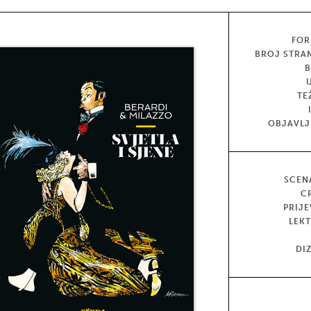
FOR
BROJ STRA
TE
OBJAVL
SCEN
C
PRIJ
LEK
DI