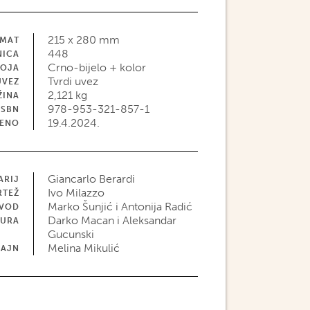
215 x 280 mm
MAT
448
NICA
Crno-bijelo + kolor
BOJA
Tvrdi uvez
UVEZ
2,121 kg
ŽINA
978-953-321-857-1
ISBN
19.4.2024.
JENO
Giancarlo Berardi
ARIJ
Ivo Milazzo
RTEŽ
Marko Šunjić i Antonija Radić
EVOD
Darko Macan i Aleksandar
TURA
Gucunski
Melina Mikulić
ZAJN