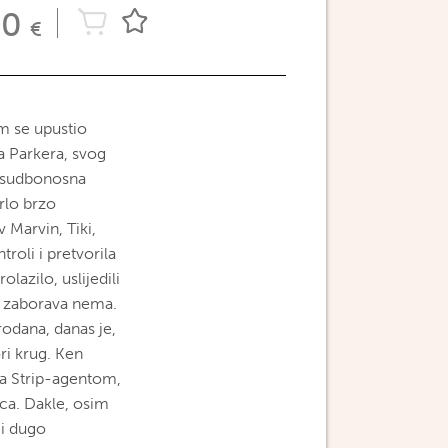
00
€
am se upustio
a Parkera, svog
a sudbonosna
rlo brzo
v Marvin, Tiki,
troli i pretvorila
lazilo, uslijedili
av zaborava nema.
rodana, danas je,
ri krug. Ken
sa Strip-agentom,
jca. Dakle, osim
 i dugo