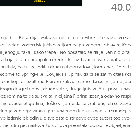
40,
nije bilo Berardija i Milazza, ne bi bilo ni Fibre. U izdavaštvo s
ad i zelen, vođen isključivo željom da prevedem i objavim Ken
iljenog junaka, “kako treba”. No pokazalo se da je Ken bio on
ra koja je u meni zapalila uredničko-izdavačku vatru. Vatra se v
buktala, pa su uslijedili i drugi njihovi radovi (Tom’s bar, Detekti
come to Springville, Čovjek s Filipina), da bi se zatim otela kon
ožar koji je rezultirao Fibrom kakvu znamo danas. Vrijeme je pro
brojni drugi stripovi, druge vatre, druge ljubavi. Ali… prva ljub
bzirom na to da su sva ta inicijalna Fibrina izdanja odavno rasp
lije dvadeset godina, došlo vrijeme da se vrati dug, da se zatvo
rker je već repriziran u pristupačnom kiosk-izdanju u suradnji 
ovo izdanje objedinjuje sve ostale stripove ovog autorskog dvo
omenutih pet naslova, tu su i dva preostala, dosad neobjavljena