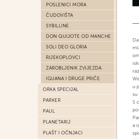
POSLENICI MORA
ČUDOVIŠTA
SYBILLINE
DON QUIJOTE OD MANCHE
Da 
SOLI DEO GLORIA
ml
om
RIJEKOPLOVCI
isk
ZAROBLJENIK ZVIJEZDA
raz
IGUANA I DRUGE PRIČE
Wel
u p
ORKA SPECIJAL
su 
PARKER
S o
pos
PAUL
Pa
PLANETARIJ
a 
PLAŠT I OČNJACI
sp