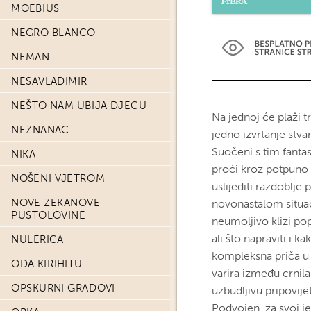
MOEBIUS
NEGRO BLANCO
NEMAN
NESAVLADIMIR
NEŠTO NAM UBIJA DJECU
Na jednoj će plaži t
NEZNANAC
jedno izvrtanje stva
Suočeni s tim fanta
NIKA
proći kroz potpuno 
NOŠENI VJETROM
uslijediti razdoblje
NOVE ZEKANOVE
novonastalom situac
PUSTOLOVINE
neumoljivo klizi pop
ali što napraviti i 
NULERICA
kompleksna priča u k
ODA KIRIHITU
varira između crnil
OPSKURNI GRADOVI
uzbudljivu pripovije
Podvojen, za svoj je