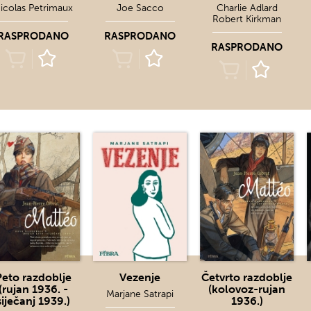
icolas Petrimaux
Joe Sacco
Charlie Adlard
Robert Kirkman
RASPRODANO
RASPRODANO
RASPRODANO
Peto razdoblje
Vezenje
Četvrto razdoblje
(rujan 1936. -
(kolovoz-rujan
Marjane Satrapi
siječanj 1939.)
1936.)