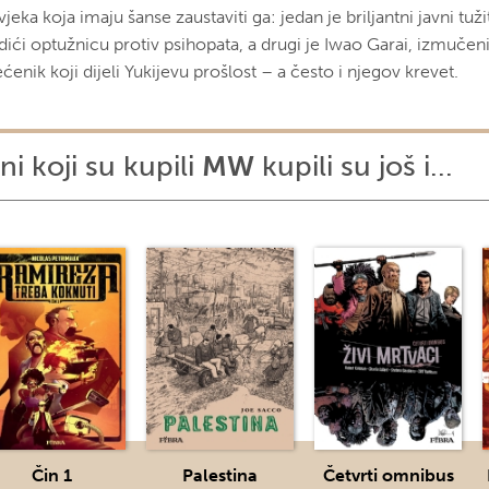
jeka koja imaju šanse zaustaviti ga: jedan je briljantni javni tužite
dići optužnicu protiv psihopata, a drugi je Iwao Garai, izmučeni
ćenik koji dijeli Yukijevu prošlost – a često i njegov krevet.
ni koji su kupili
MW
kupili su još i...
Čin 1
Palestina
Četvrti omnibus