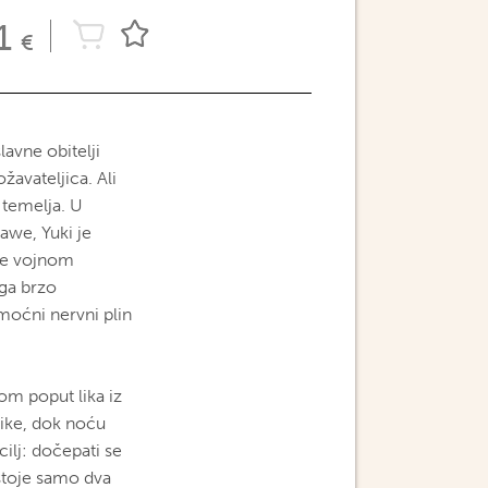
1
€
lavne obitelji
žavateljica. Ali
 temelja. U
nawe, Yuki je
me vojnom
 ga brzo
moćni nervni plin
om poput lika iz
tike, dok noću
ilj: dočepati se
ostoje samo dva