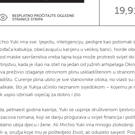
19,9
chio Yuki ima sve: ljepotu, inteligenciju, pedigre kao potomak s
vođača kabukija, obećavajuću karijeru u velikoj banci, horde obo
pod maske savršenstva vreba tajna koja može protresti svijet do
tinjstvu, kada je išao na izlet na jedan od južnih arhipelaga Oki
dva preživio izlaganje otrovnom plinu uskladištenom u strano
adištu. Curenje plina ubilo je sve stanovnike otoka, no vlasti su
taškale, što je Yukija učinilo neznanim svjedokom – kojemu je 
k uspio izbrisati osjećaj za dobro i zlo.
da, petnaest godina kasnije, Yuki se uspinje društvenom ljestvic
zacova romana, koji se danju progurava u svijet financija i poli
talno ubija djecu i žene. Ali Michio Yuki ima mnogo zlokobniji c
-a, oružja koje mu je poštedjelo život, ali oduzelo savjest. P