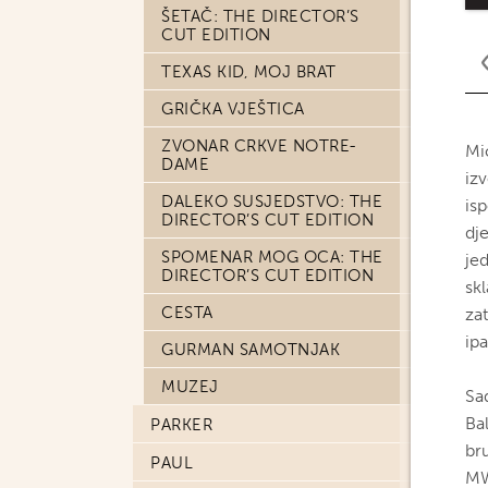
ŠETAČ: THE DIRECTOR’S
CUT EDITION
TEXAS KID, MOJ BRAT
GRIČKA VJEŠTICA
ZVONAR CRKVE NOTRE-
Mi
DAME
iz
DALEKO SUSJEDSTVO: THE
is
DIRECTOR’S CUT EDITION
dje
SPOMENAR MOG OCA: THE
je
DIRECTOR’S CUT EDITION
skl
CESTA
za
ipa
GURMAN SAMOTNJAK
MUZEJ
Sa
Bal
PARKER
bru
PAUL
MW