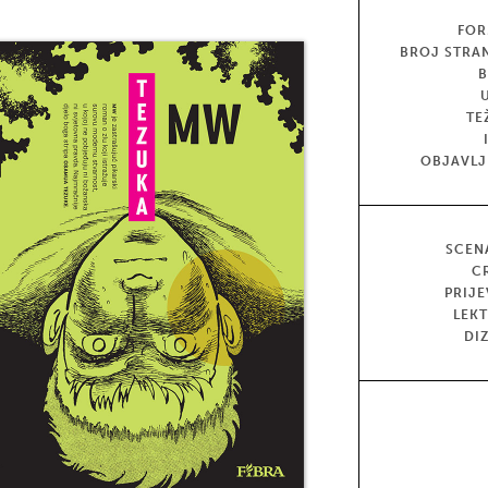
FOR
BROJ STRA
TE
OBJAVL
SCEN
C
PRIJ
LEK
DI