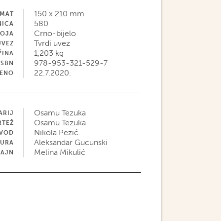
150 x 210 mm
MAT
580
NICA
Crno-bijelo
BOJA
Tvrdi uvez
UVEZ
1,203 kg
ŽINA
978-953-321-529-7
ISBN
22.7.2020.
JENO
Osamu Tezuka
ARIJ
Osamu Tezuka
RTEŽ
Nikola Pezić
EVOD
Aleksandar Gucunski
TURA
Melina Mikulić
ZAJN