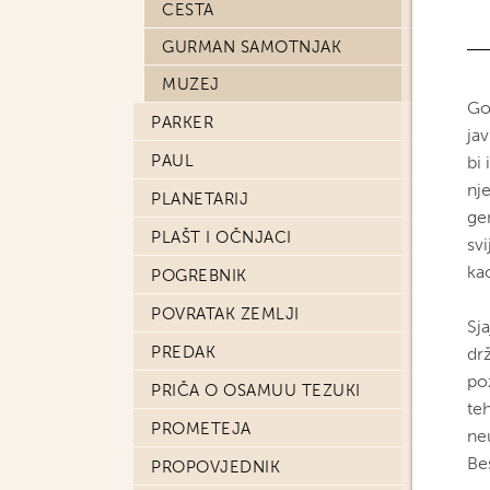
CESTA
GURMAN SAMOTNJAK
MUZEJ
Go
PARKER
jav
PAUL
bi 
nj
PLANETARIJ
ge
PLAŠT I OČNJACI
sv
ka
POGREBNIK
POVRATAK ZEMLJI
Sja
PREDAK
dr
po
PRIČA O OSAMUU TEZUKI
teh
PROMETEJA
ne
Be
PROPOVJEDNIK