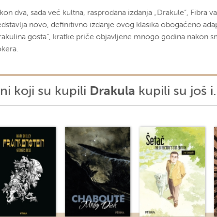
kon dva, sada već kultna, rasprodana izdanja „Drakule“, Fibra
edstavlja novo, definitivno izdanje ovog klasika obogaćeno ad
rakulina gosta“, kratke priče objavljene mnogo godina nakon s
okera.
ni koji su kupili
Drakula
kupili su još i.