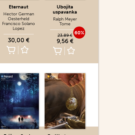
Eternaut
Ubojita
uspavanka
Hector German
Oesterheld
Ralph Meyer
Francisco Solano
Tome
Lopez
60%
23,89 €
30,00 €
9,56 €