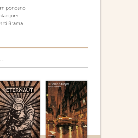
 vam ponosno
aptacijom
mrti Brama
..