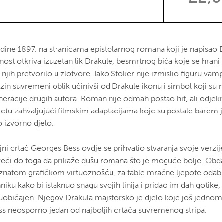
dine 1897. na stranicama epistolarnog romana koji je napisao
nost otkriva izuzetan lik Drakule, besmrtnog bića koje se hrani 
i njih pretvorilo u zlotvore. Iako Stoker nije izmislio figuru vamp
ezin suvremeni oblik učinivši od Drakule ikonu i simbol koji su 
neracije drugih autora. Roman nije odmah postao hit, ali odjek
ijetu zahvaljujući filmskim adaptacijama koje su postale barem 
o izvorno djelo.
jni crtač Georges Bess ovdje se prihvatio stvaranja svoje verzij
žeći do toga da prikaže dušu romana što je moguće bolje. Ob
znatom grafičkom virtuoznošću, za table mračne ljepote odabi
niku kako bi istaknuo snagu svojih linija i pridao im dah gotike,
uobičajen. Njegov Drakula majstorsko je djelo koje još jednom
ss neosporno jedan od najboljih crtača suvremenog stripa.