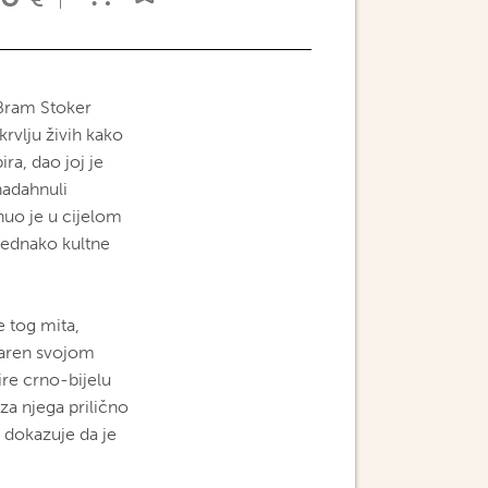
 Bram Stoker
krvlju živih kako
ira, dao joj je
nadahnuli
nuo je u cijelom
jednako kultne
e tog mita,
daren svojom
re crno-bijelu
 za njega prilično
 dokazuje da je