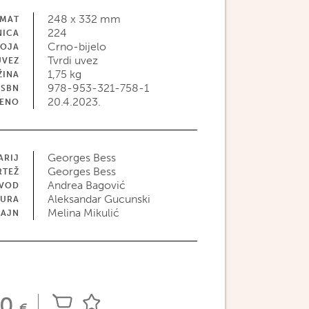
248 x 332 mm
MAT
224
NICA
Crno-bijelo
BOJA
Tvrdi uvez
UVEZ
1,75 kg
ŽINA
978-953-321-758-1
ISBN
20.4.2023.
JENO
Georges Bess
ARIJ
Georges Bess
RTEŽ
Andrea Bagović
EVOD
Aleksandar Gucunski
TURA
Melina Mikulić
ZAJN
00
€