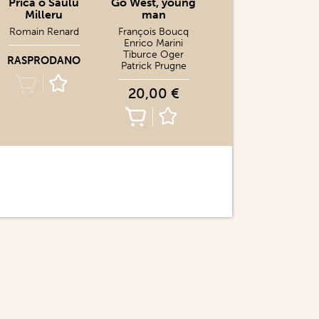
Priča o Saulu
Go West, young
Milleru
man
Romain Renard
François Boucq
Enrico Marini
Tiburce Oger
RASPRODANO
Patrick Prugne
20,00 €