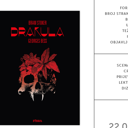
FOR
BROJ STRA
TE
OBJAVL
SCEN
C
PRIJ
LEK
DI
22,