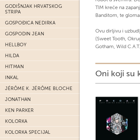
GODIŠNJAK HRVATSKOG
TIM kreće na zapan
STRIPA
Banditom, te glom
GOSPOĐICA NEDIRKA
Ovu dirljivu i uzbud
GOSPODIN JEAN
(Sweet Tooth, Okrug 
HELLBOY
Gotham, Wild C.A.T.
HILDA
HITMAN
Oni koji su 
INKAL
JÉRÔME K. JÉRÔME BLOCHE
JONATHAN
KEN PARKER
KOLORKA
KOLORKA SPECIJAL