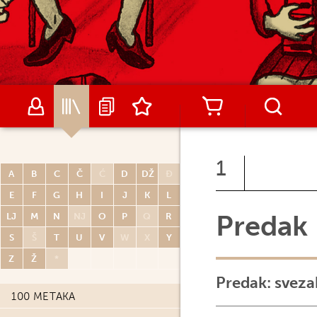
1
A
B
C
Č
Ć
D
DŽ
Đ
E
F
G
H
I
J
K
L
Predak
LJ
M
N
NJ
O
P
Q
R
S
Š
T
U
V
W
X
Y
Z
Ž
*
Predak: sveza
100 METAKA