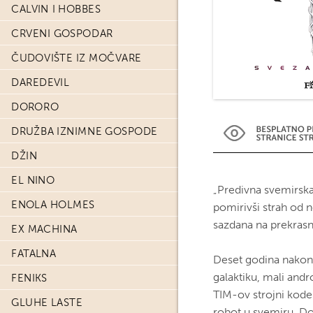
CALVIN I HOBBES
CRVENI GOSPODAR
ČUDOVIŠTE IZ MOČVARE
DAREDEVIL
DORORO
DRUŽBA IZNIMNE GOSPODE
DŽIN
EL NINO
„Predivna svemirska 
ENOLA HOLMES
pomirivši strah od 
sazdana na prekrasn
EX MACHINA
FATALNA
Deset godina nakon š
galaktiku, mali andr
FENIKS
TIM-ov strojni kodek
GLUHE LASTE
robot u svemiru. Do