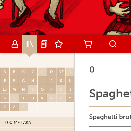
0
A
B
C
Č
Ć
D
DŽ
Đ
E
F
G
H
I
J
K
L
Spaghet
LJ
M
N
NJ
O
P
Q
R
S
Š
T
U
V
W
X
Y
Z
Ž
*
Spaghetti bro
100 METAKA