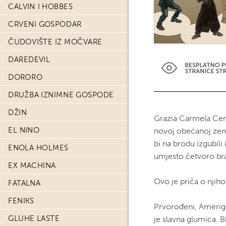
CALVIN I HOBBES
CRVENI GOSPODAR
ČUDOVIŠTE IZ MOČVARE
DAREDEVIL
DORORO
DRUŽBA IZNIMNE GOSPODE
DŽIN
Grazia Carmela Cen
EL NINO
novoj obećanoj zeml
bi na brodu izgubili 
ENOLA HOLMES
umjesto četvoro bra
EX MACHINA
Ovo je priča o njih
FATALNA
FENIKS
Prvorođeni, Amerigo
GLUHE LASTE
je slavna glumica. B