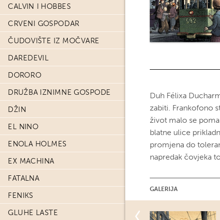
CALVIN I HOBBES
CRVENI GOSPODAR
ČUDOVIŠTE IZ MOČVARE
DAREDEVIL
DORORO
DRUŽBA IZNIMNE GOSPODE
Duh Félixa Ducharme
zabiti. Frankofono 
DŽIN
život malo se pomal
EL NINO
blatne ulice priklad
ENOLA HOLMES
promjena do toleran
napredak čovjeka to
EX MACHINA
FATALNA
GALERIJA
FENIKS
GLUHE LASTE