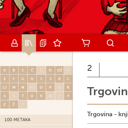
2
A
B
C
Č
Ć
D
DŽ
Đ
E
F
G
H
I
J
K
L
Trgovi
LJ
M
N
NJ
O
P
Q
R
S
Š
T
U
V
W
X
Y
Z
Ž
*
Trgovina - kn
100 METAKA