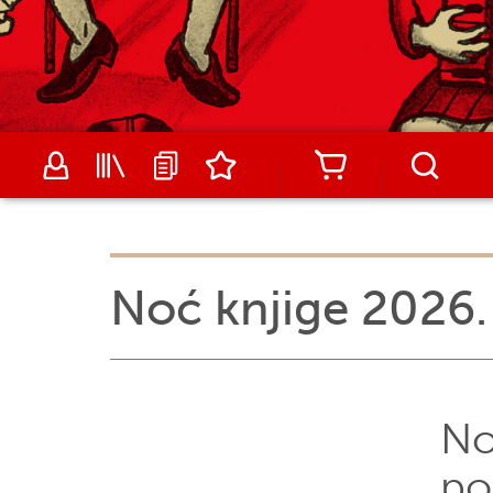
Noć knjige 2026.
No
po