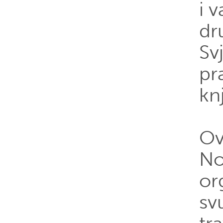
i 
dr
Sv
pr
knj
Ov
No
or
sv