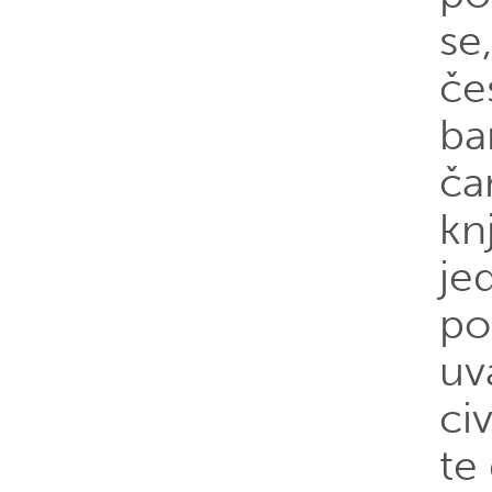
se
če
ba
čar
knj
je
po
uv
ci
te