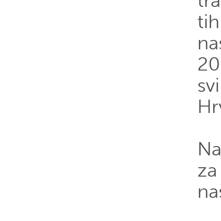
tr
ti
na
20
sv
Hr
Na
za
na